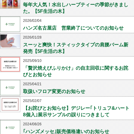
毎年大人気！水出しハーブティーの季節がきまし
た。【5F生活の木】
2026/02/04
ハンズ名古屋店 営業終了についてのお知らせ
2026/01/28
スーッと爽快！スティックタイプの肩腰バーム新
発売【5F生活の木】
2025/09/10
「贅沢焼えびふりかけ」の自主回収に関するお詫
びとお知らせ
2025/04/21
取扱いフロア変更のお知らせ
2025/02/07
【お詫びとお知らせ】デジレー｢トリュフ&ハート
8個入｣展示サンプルの誤りにつきまして
2024/08/26
｢ハンズメッセ｣販売価格違いのお知らせ