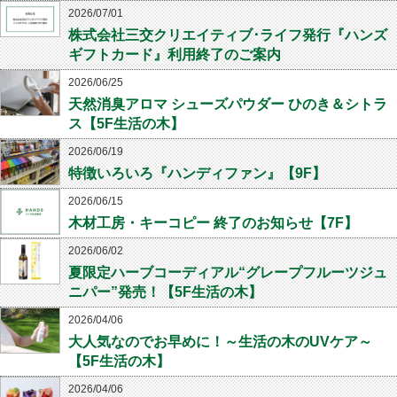
2026/07/01
株式会社三交クリエイティブ･ライフ発行『ハンズ
ギフトカード』利用終了のご案内
2026/06/25
天然消臭アロマ シューズパウダー ひのき＆シトラ
ス【5F生活の木】
2026/06/19
特徴いろいろ『ハンディファン』【9F】
2026/06/15
木材工房・キーコピー 終了のお知らせ【7F】
2026/06/02
夏限定ハーブコーディアル“グレープフルーツジュ
ニパー”発売！【5F生活の木】
2026/04/06
大人気なのでお早めに！～生活の木のUVケア～
【5F生活の木】
2026/04/06