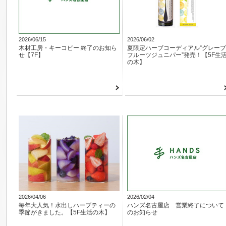
2026/06/15
2026/06/02
木材工房・キーコピー 終了のお知ら
夏限定ハーブコーディアル“グレープ
せ【7F】
フルーツジュニパー”発売！【5F生
の木】
2026/04/06
2026/02/04
毎年大人気！水出しハーブティーの
ハンズ名古屋店 営業終了について
季節がきました。【5F生活の木】
のお知らせ