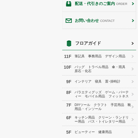
配送・代引きのご案内
ORDER
お問い合わせ
CONTACT
フロアガイド
11F
筆記具 事務用品 デザイン用品
10F
バッグ トラベル用品 傘・雨具
原石・化石
9F
インテリア 寝具 置･掛時計
8F
バラエティグッズ ゲーム・パーテ
ィー モバイル用品 フィットネス
7F
DIYツール クラフト 手芸用品 靴
用品・インソール
6F
キッチン用品 クリーン・ランドリ
ー用品 バス・トイレタリー用品
5F
ビューティー 健康用品