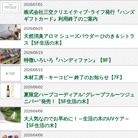
2026/07/01
株式会社三交クリエイティブ･ライフ発行『ハンズ
ギフトカード』利用終了のご案内
2026/06/25
天然消臭アロマ シューズパウダー ひのき＆シトラ
ス【5F生活の木】
2026/06/19
特徴いろいろ『ハンディファン』【9F】
2026/06/15
木材工房・キーコピー 終了のお知らせ【7F】
2026/06/02
夏限定ハーブコーディアル“グレープフルーツジュ
ニパー”発売！【5F生活の木】
2026/04/06
大人気なのでお早めに！～生活の木のUVケア～
【5F生活の木】
2026/04/06