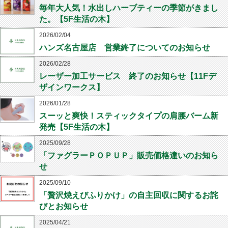
毎年大人気！水出しハーブティーの季節がきまし
た。【5F生活の木】
2026/02/04
ハンズ名古屋店 営業終了についてのお知らせ
2026/02/28
レーザー加工サービス 終了のお知らせ【11Fデ
ザインワークス】
2026/01/28
スーッと爽快！スティックタイプの肩腰バーム新
発売【5F生活の木】
2025/09/28
「ファグラーＰＯＰＵＰ」販売価格違いのお知ら
せ
2025/09/10
「贅沢焼えびふりかけ」の自主回収に関するお詫
びとお知らせ
2025/04/21